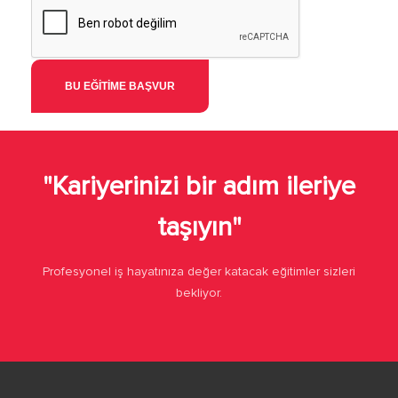
"Kariyerinizi bir adım ileriye
taşıyın"
Profesyonel iş hayatınıza değer katacak eğitimler sizleri
bekliyor.