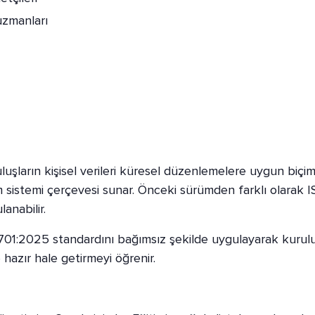
 uzmanları
uşların kişisel verileri küresel düzenlemelere uygun biçi
netim sistemi çerçevesi sunar. Önceki sürümden farklı olar
anabilir.
01:2025 standardını bağımsız şekilde uygulayarak kuruluşlar
azır hale getirmeyi öğrenir.