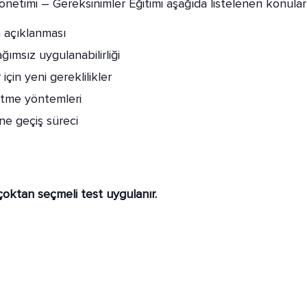
etimi – Gereksinimler Eğitimi aşağıda listelenen konuları i
n açıklanması
ağımsız uygulanabilirliği
 için yeni gereklilikler
önetme yöntemleri
 geçiş süreci
oktan seçmeli test uygulanır.