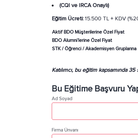
(CQI ve IRCA Onaylı)
Eğitim Ücreti:
15.500 TL + KDV (%2
Aktif BDO Müşterilerine Özel Fiyat
BDO Alumni’lerine Özel Fiyat
STK / Öğrenci / Akademisyen Gruplarına 
Katılımcı, bu eğitim kapsamında 35 s
Bu Eğitime Başvuru Ya
Ad Soyad
Firma Ünvanı