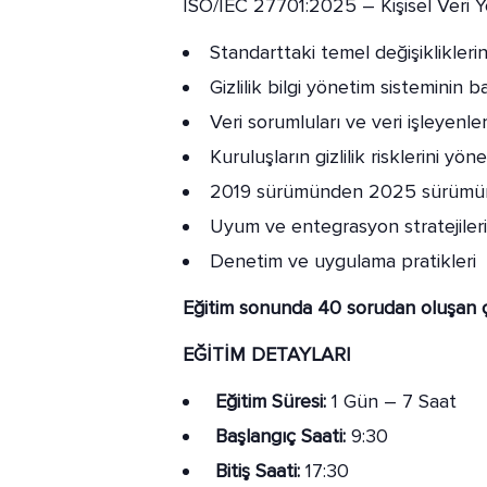
ISO/IEC 27701:2025 – Kişisel Veri Yön
Standarttaki temel değişiklikleri
Gizlilik bilgi yönetim sisteminin b
Veri sorumluları ve veri işleyenler
Kuruluşların gizlilik risklerini y
2019 sürümünden 2025 sürümüne
Uyum ve entegrasyon stratejileri
Denetim ve uygulama pratikleri
Eğitim sonunda 40 sorudan oluşan ç
EĞİTİM DETAYLARI
Eğitim Süresi:
1 Gün – 7 Saat
Başlangıç Saati:
9:30
Bitiş Saati:
17:30