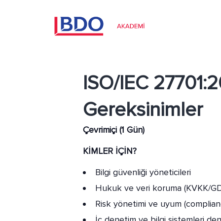
ISO/IEC 27701:20
Gereksinimler
Çevrimiçi (1 Gün)
KİMLER İÇİN?
Bilgi güvenliği yöneticileri
Hukuk ve veri koruma (KVKK/GDP
Risk yönetimi ve uyum (complian
İç denetim ve bilgi sistemleri den