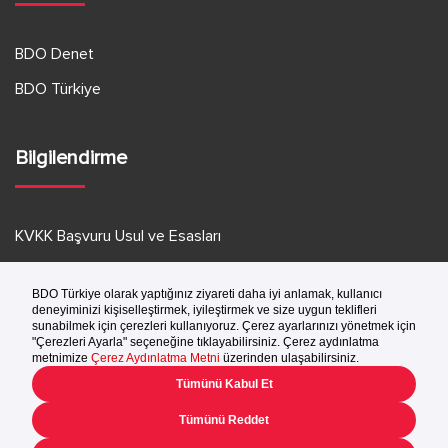
e
BDO Denet
BDO Türkiye
Bilgilendirme
KVKK Başvuru Usul ve Esasları
KVKK Aydınlatma Metni
Kullanım Koşulları
Gizlilik Bildirimi