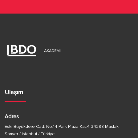
a
d
v
e
e
g
g
e
ö
z
r
i
n
ü
Ulaşım
m
n
e
ü
Adres
m
Eski Büyükdere Cad. No:14 Park Plaza Kat:4 34398 Maslak,
Sarıyer / İstanbul / Türkiye
l