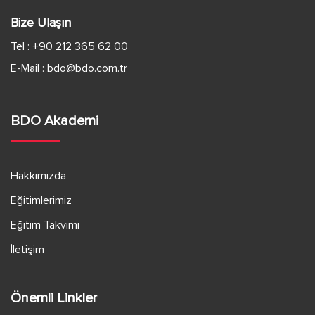
Bize Ulaşın
e
Tel :
+90 212 365 62 00
r
E-Mail :
bdo@bdo.com.tr
d
e
BDO Akademi
g
Hakkımızda
e
Eğitimlerimiz
z
Eğitim Takvimi
i
İletişim
n
Önemli Linkler
m