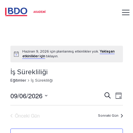
Haziran 9, 2026 için planlanmış etkinlikler yok.
Yaklaşan
etkinlikler için
tıklayın.
İş Sürekliliği
Eğitimler
İş Sürekliliği
09/06/2026
Ara
E
E
Gün
Tarih
ğ
ğ
seç.
Önceki Gün
Sonraki Gün
i
i
t