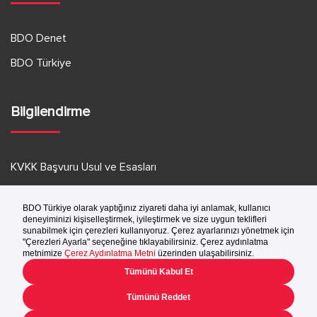
e
BDO Denet
BDO Türkiye
Bilgilendirme
KVKK Başvuru Usul ve Esasları
KVKK Aydınlatma Metni
Kullanım Koşulları
Gizlilik Bildirimi