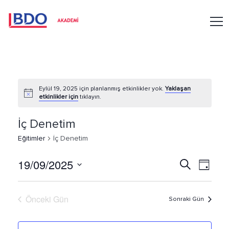
Eylül 19, 2025 için planlanmış etkinlikler yok.
Yaklaşan
etkinlikler için
tıklayın.
İç Denetim
Eğitimler
İç Denetim
19/09/2025
Ara
E
E
Gün
Tarih
ğ
ğ
seç.
Önceki Gün
Sonraki Gün
i
i
t