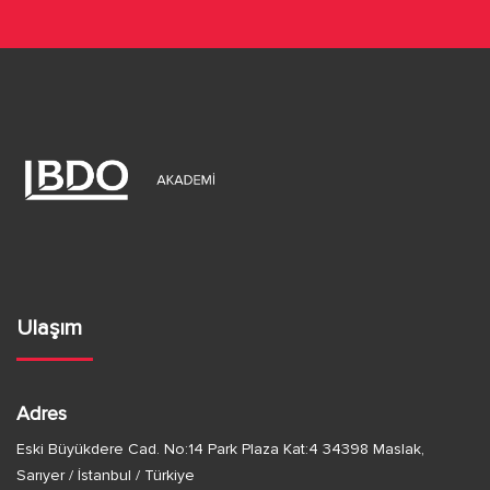
a
d
v
e
e
g
g
e
ö
z
r
i
n
ü
Ulaşım
m
n
e
ü
Adres
m
Eski Büyükdere Cad. No:14 Park Plaza Kat:4 34398 Maslak,
Sarıyer / İstanbul / Türkiye
l