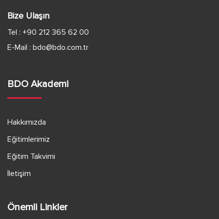
Bize Ulaşın
e
Tel :
+90 212 365 62 00
r
E-Mail :
bdo@bdo.com.tr
d
e
BDO Akademi
g
Hakkımızda
e
Eğitimlerimiz
z
Eğitim Takvimi
i
İletişim
n
Önemli Linkler
m